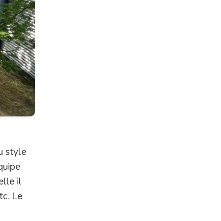
 style
quipe
lle il
tc. Le