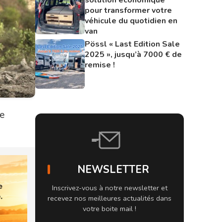
pour transformer votre
véhicule du quotidien en
van
Pössl « Last Edition Sale
2025 », jusqu’à 7000 € de
remise !
ve
NEWSLETTER
Inscrivez-vous à notre newsletter et
recevez nos meilleures actualités dans
votre boite mail !