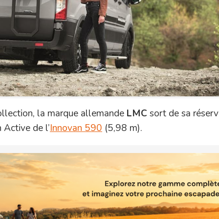
ollection, la marque allemande
LMC
sort de sa réser
 Active de l’
Innovan 590
(5,98 m).