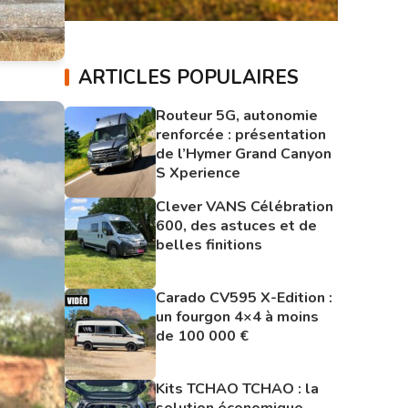
ARTICLES POPULAIRES
Routeur 5G, autonomie
renforcée : présentation
de l’Hymer Grand Canyon
S Xperience
Clever VANS Célébration
600, des astuces et de
belles finitions
Carado CV595 X-Edition :
un fourgon 4×4 à moins
de 100 000 €
Kits TCHAO TCHAO : la
solution économique