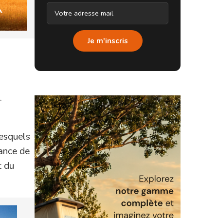
Je m'inscris
.
lesquels
hance de
t du