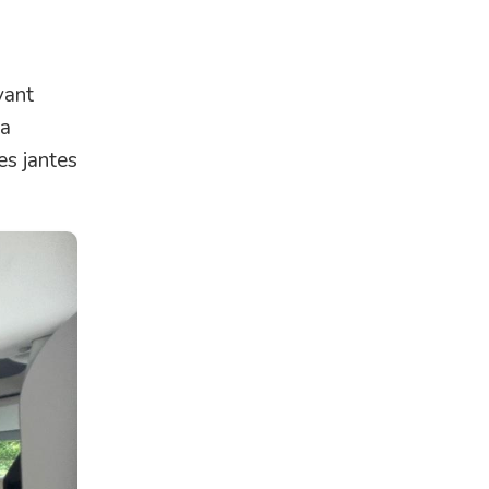
vant
la
es jantes