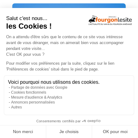
Campérêve Magellan 746 : la conquête
de l’espace
×
TROUVEZ
UN AMÉNAGEUR