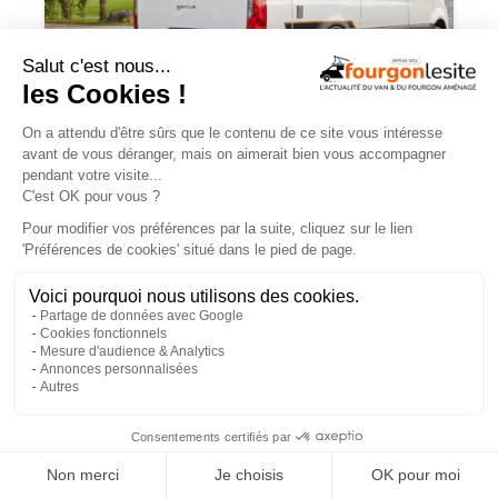
Malibu Genius : un fourgon Mercedes
qui ne ressemble à aucun autre
×