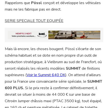
Rappelons que
Pössl
conçoit et développe les véhicules
mais ne les fabrique pas en direct.
SERIE SPECIALE TOUT EQUIPÉE
Mais là encore, les choses bougent. Pössl s’écarte de son
schéma habituel et se dote en nom propre d’un outil de
production stratégique, à Vielbrunn au sud de Francfort, où
seront réalisés les récents modèles
SUMMIT
de finitions
supérieures (
Voir le Summit 640 DK
). On attend d’ailleurs
pour la France une convaincante série spéciale, le
SUMMIT
600 PLUS.
Si le prix reste à confirmer définitivement, il
devrait se situer à moins de 44 000 € sur une base de
Citroën Jumper châssis maxi (PTAC 3500 kg), tout équipé,
en 160 ch et peinture métallisée. Le cabinet de toilette