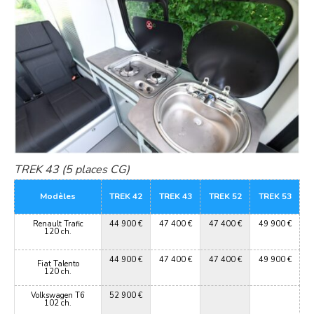
TREK 43 (5 places CG)
Modèles
TREK 42
TREK 43
TREK 52
TREK 53
Renault Trafic
44 900 €
47 400 €
47 400 €
49 900 €
120 ch.
44 900 €
47 400 €
47 400 €
49 900 €
Fiat Talento
120 ch.
Volkswagen T6
52 900 €
102 ch.