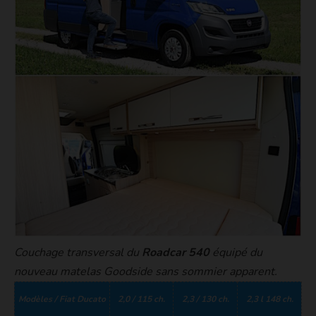
Couchage transversal du
Roadcar 540
équipé du
nouveau matelas Goodside sans sommier apparent.
Modèles / Fiat Ducato
2,0 / 115 ch.
2,3 / 130 ch.
2,3 l 148 ch.