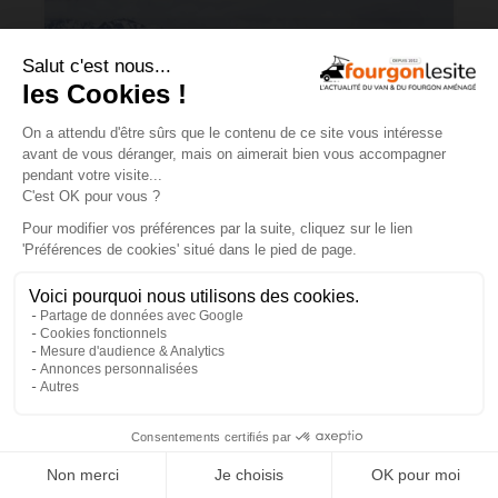
Charge utile en vans et fourgons
aménagés : ce qu’il faut savoir
×