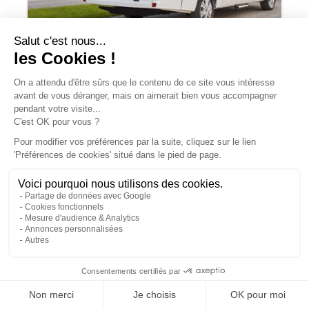
Malibu Genius : un fourgon Mercedes
qui ne ressemble à aucun autre
×
JOA by Pilote soigne les apparences et