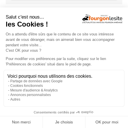
ACTUALITÉS
×
Oley Workshop « Vanity » – Un
aménagement familial sur Volkswagen
Transporter