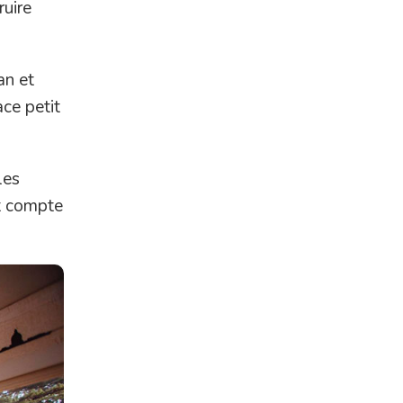
ruire
an et
ce petit
les
t compte