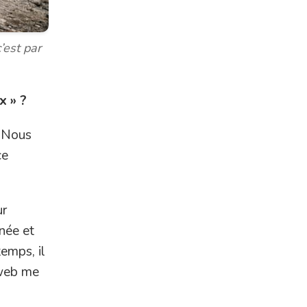
’est par
x » ?
. Nous
ce
ur
née et
emps, il
 web me