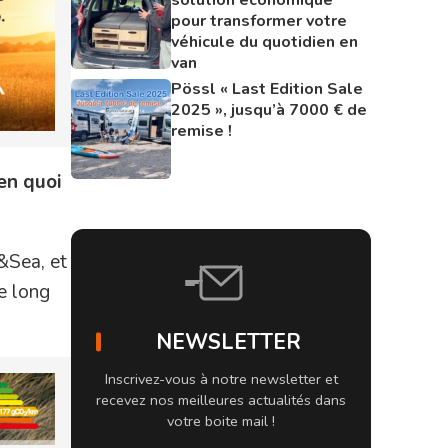
pour transformer votre
véhicule du quotidien en
van
Pössl « Last Edition Sale
2025 », jusqu’à 7000 € de
remise !
en quoi
&Sea, et
e long
NEWSLETTER
Inscrivez-vous à notre newsletter et
recevez nos meilleures actualités dans
votre boite mail !