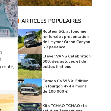
ARTICLES POPULAIRES
Routeur 5G, autonomie
renforcée : présentation
de l’Hymer Grand Canyon
S Xperience
is
Clever VANS Célébration
s
600, des astuces et de
 route,
belles finitions
Carado CV595 X-Edition :
un fourgon 4×4 à moins
de 100 000 €
Kits TCHAO TCHAO : la
solution économique