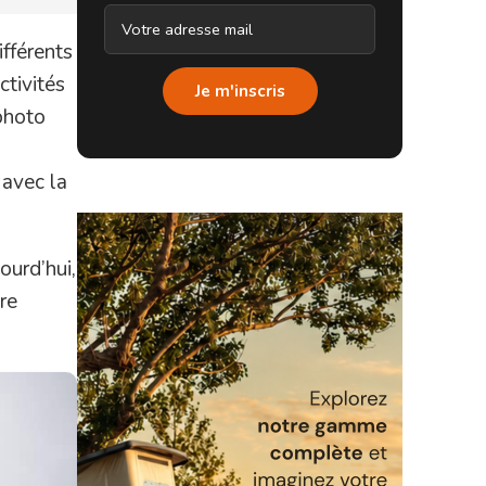
ifférents
ctivités
Je m'inscris
 photo
 avec la
ourd’hui,
re