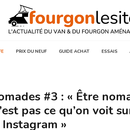
FE
PRIX DU NEUF
GUIDE ACHAT
ESSAIS
nomades #3 : « Être nom
n’est pas ce qu’on voit su
Instagram »