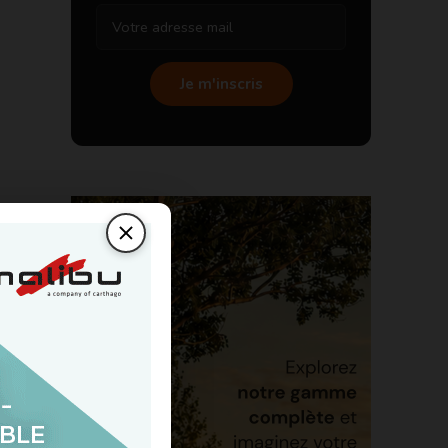
Je m'inscris
a