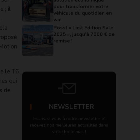
pour transformer votre
 ; il
véhicule du quotidien en
.
van
ela
Pössl « Last Edition Sale
2025 », jusqu’à 7000 € de
proposé
remise !
4Motion
se le T6.
hes qui
s de
NEWSLETTER
Inscrivez-vous à notre newsletter et
recevez nos meilleures actualités dans
votre boite mail !