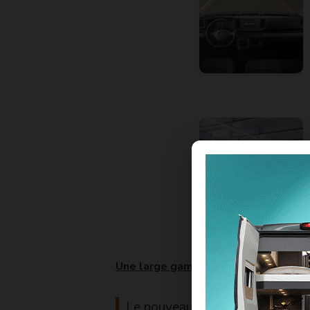
Une large gamme
Le
nouveau Crafter sera disponib