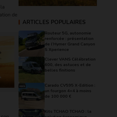
 la
ation de
ARTICLES POPULAIRES
Routeur 5G, autonomie
renforcée : présentation
de l’Hymer Grand Canyon
S Xperience
Clever VANS Célébration
600, des astuces et de
belles finitions
Carado CV595 X-Edition :
un fourgon 4×4 à moins
de 100 000 €
Kits TCHAO TCHAO : la
c son
solution économique