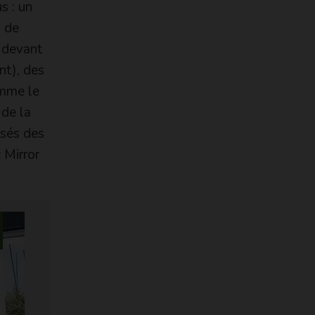
s : un
s de
e devant
nt), des
omme le
 de la
osés des
 Mirror