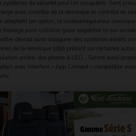
t systèmes de sécurité pour les occupants. Sont prévu
harge avec contrôle de la remorque et contrôle en ca
r adaptatif (en option, le limiteur/régulateur classiqu
de freinage post-collision (pour empêcher le sur-accide
Crafter devrait aussi inaugurer des systèmes inédits c
es de la remorque (déjà présent sur certaines autos
culation arrière, des phares à LED… Seront aussi prop
ation avec interface « App Connect » compatible avec
uto.