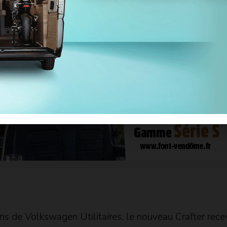
mettre d’offrir des volumes de chargement allant de 
 un espace intérieur optimisé et des longueurs de
rie.
ns de Volkswagen Utilitaires, le nouveau Crafter rece