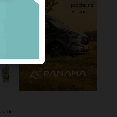
8 à 18
vra de