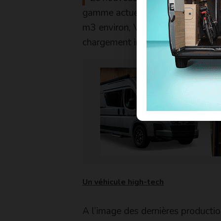
gamme actuelle. Cela devrait per
m3 environ, Volkswagen annonçant
chargement inédits dans la catégo
Un véhicule high-tech
A l’image des dernières productio