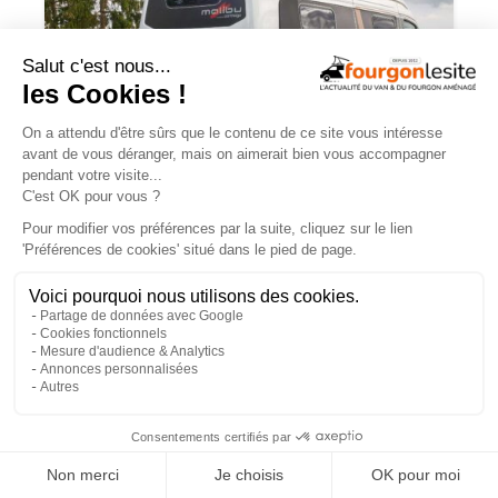
Malibu Genius : un fourgon Mercedes
qui ne ressemble à aucun autre
×