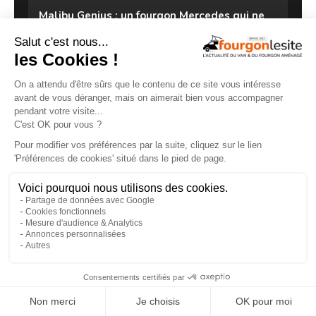
Malibu Genius : un fourgon Mercedes qui ne
ressemble à aucun autre
27/07/2026
×
Clever VANS Célébration 600, des astuces et
de belles finitions
18/07/2026