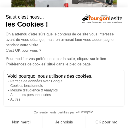
Malibu Genius : un fourgon Mercedes
qui ne ressemble à aucun autre
×