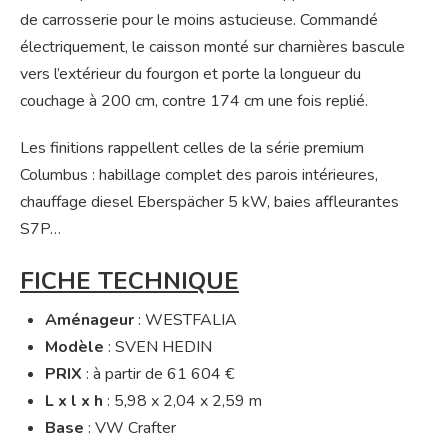
de carrosserie pour le moins astucieuse. Commandé
électriquement, le caisson monté sur charnières bascule
vers l’extérieur du fourgon et porte la longueur du
couchage à 200 cm, contre 174 cm une fois replié.
Les finitions rappellent celles de la série premium
Columbus : habillage complet des parois intérieures,
chauffage diesel Eberspächer 5 kW, baies affleurantes
S7P…
FICHE TECHNIQUE
Aménageur
: WESTFALIA
Modèle
: SVEN HEDIN
PRIX
: à partir de 61 604 €
L x l x h
: 5,98 x 2,04 x 2,59 m
Base
: VW Crafter