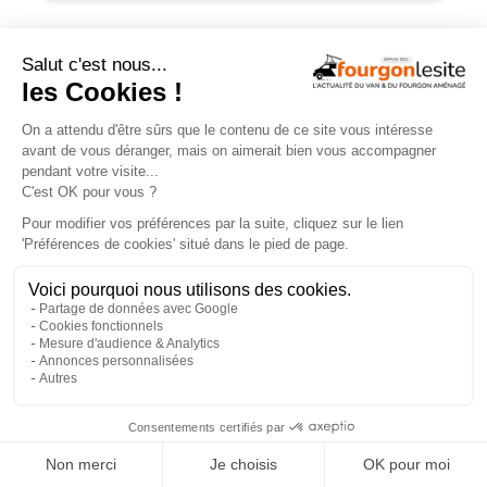
TROUVEZ
UN AMÉNAGEUR
PRÈS DE CHEZ VOUS !
260
professionnels de l'aménagement de vans
et de fourgons référencés partout en France !
Explorer la carte
Recherche
Aménageurs
géolocalisée
vérifiés
Recherche
260
×
par services
aménageurs