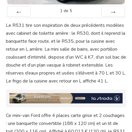
1
de
5
Préc
Suiv.
Le R531 tire son inspiration de deux précédents modèles
avec cabinet de toilette arrière : le R530, dont il reprend la
banquette face route, et le R535, pour la cuisine avec
retour en L arrière. La mini salle de bains, avec portillon
coulissant d’intimité, dispose d’un WC à K7, d’un sol bac de
douche et d’un plan vasque à robinet extensible. Les
réserves d’eaux propres et usées s’élèvent à 70 L et 30 L.
Le frigo de la cuisine avec retour en L affiche 41 L.
Ce mini-van Ford offre 4 places carte grise et 2 couchages
: une banquette convertible (188 x 120 cm) et un lit de
toit (200 x 116 cm). Affiché à 60.013 € (130 ch), le R531