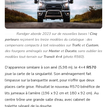
Randger aborde 2023 sur de nouvelles bases !
Cinq
porteurs
reçoivent les treize modèles du catalogue : des
campervans compacts à toit relevables sur
Trafic
et
Custom
,
des fourgons aménagés sur
Master
et
Ducato
, sans oublier les
modèles tout-terrain sur
Transit 4×4
(photo R560).
D’apparence similaire à son ainé (5,98 m), le 4×4
R570
joue la carte de la singularité. Son aménagement fait
l’impasse sur la banquette avant, pour n’offrir que deux
places carte grise. Résultat le nouveau R570 bénéfice de
lits jumeaux à l’arrière (196 x 92 cm et 180 x 92 cm). Au
centre trône une grande salle d’eau, avec cabinet de
toilette séparé de la douche.