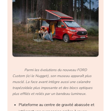
Parmi les évolutions du nouveau FORD
Custom (ici le Nugget), son museau apparaît plus
musclé. La face avant intègre aussi une calandre
trapézoïdale plus imposante et des blocs optiques
plus effilés et reliés par un bandeau lumineux.
Plateforme au centre de gravité abaissée et