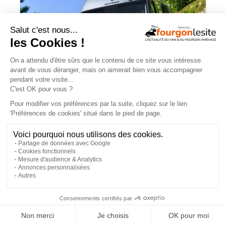
Routeur 5G, autonomie renforcée :
présentation de l’Hymer Grand Canyon
S Xperience
×
NOS VIDÉOS