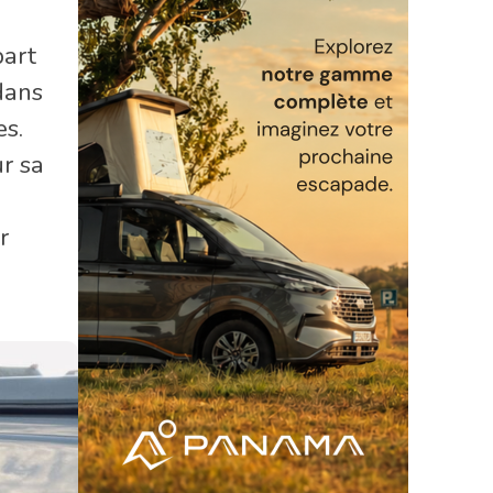
art
dans
es.
ur sa
r