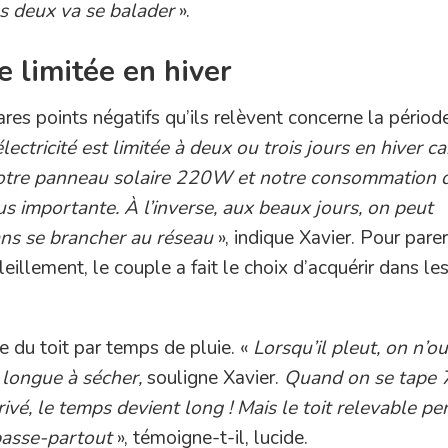
us deux va se balader
».
 limitée en hiver
rares points négatifs qu’ils relèvent concerne la périod
ctricité est limitée à deux ou trois jours en hiver car
notre panneau solaire 220W et notre consommation 
s importante. À l’inverse, aux beaux jours, on peut
ns se brancher au réseau
», indique Xavier. Pour parer
eillement, le couple a fait le choix d’acquérir dans le
.
e du toit par temps de pluie. «
Lorsqu’il pleut, on n’o
e longue à sécher,
souligne Xavier.
Quand on se tape 
ivé, le temps devient long ! Mais le toit relevable p
passe-partout
», témoigne-t-il, lucide.