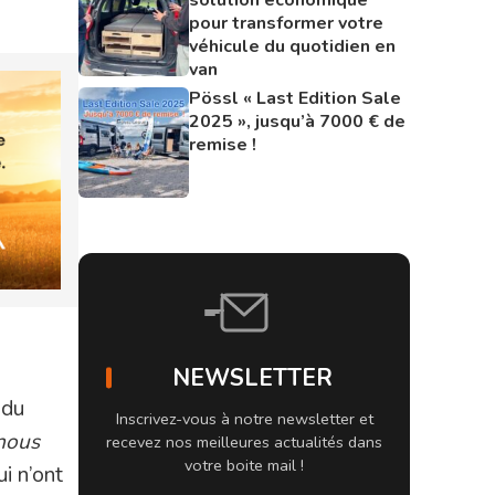
pour transformer votre
véhicule du quotidien en
van
Pössl « Last Edition Sale
2025 », jusqu’à 7000 € de
remise !
NEWSLETTER
 du
Inscrivez-vous à notre newsletter et
nous
recevez nos meilleures actualités dans
votre boite mail !
i n’ont