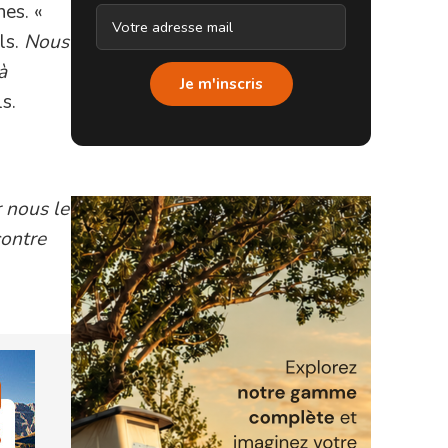
nes. «
ils.
Nous
à
Je m'inscris
ls.
r nous le
contre