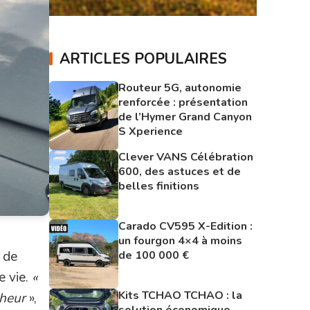
ARTICLES POPULAIRES
Routeur 5G, autonomie
renforcée : présentation
de l’Hymer Grand Canyon
S Xperience
Clever VANS Célébration
600, des astuces et de
belles finitions
Carado CV595 X-Edition :
un fourgon 4×4 à moins
n de
de 100 000 €
e vie.
«
Kits TCHAO TCHAO : la
nheur
»,
solution économique