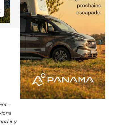
int –
vions
nd il y