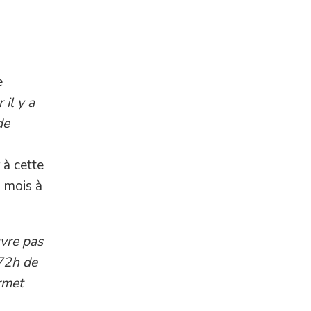
e
 il y a
de
 à cette
s mois à
uvre pas
72h de
ermet