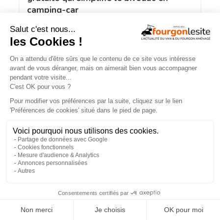
camping-car
×
FOURGON NEUF