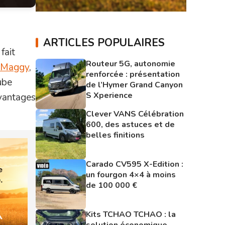
ARTICLES POPULAIRES
fait
Routeur 5G, autonomie
& Maggy
,
renforcée : présentation
ube
de l’Hymer Grand Canyon
S Xperience
avantages
Clever VANS Célébration
600, des astuces et de
belles finitions
Carado CV595 X-Edition :
un fourgon 4×4 à moins
de 100 000 €
Kits TCHAO TCHAO : la
solution économique