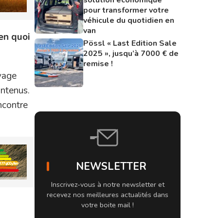
pour transformer votre
véhicule du quotidien en
van
en quoi
Pössl « Last Edition Sale
2025 », jusqu’à 7000 € de
remise !
oyage
ontenus.
ncontre
NEWSLETTER
Inscrivez-vous à notre newsletter et
recevez nos meilleures actualités dans
votre boite mail !