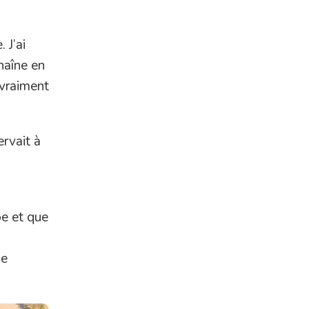
 J’ai
haîne en
 vraiment
ervait à
e et que
ge