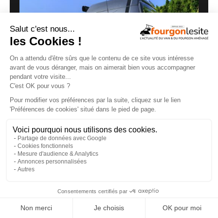
Routeur 5G, autonomie renforcée :
présentation de l’Hymer Grand Canyon S
Xperience
29/07/2026
×