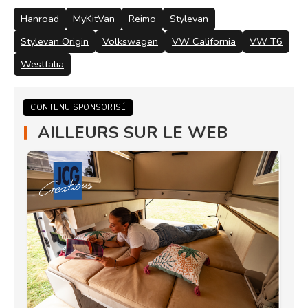
Hanroad
MyKitVan
Reimo
Stylevan
Stylevan Origin
Volkswagen
VW California
VW T6
Westfalia
CONTENU SPONSORISÉ
AILLEURS SUR LE WEB