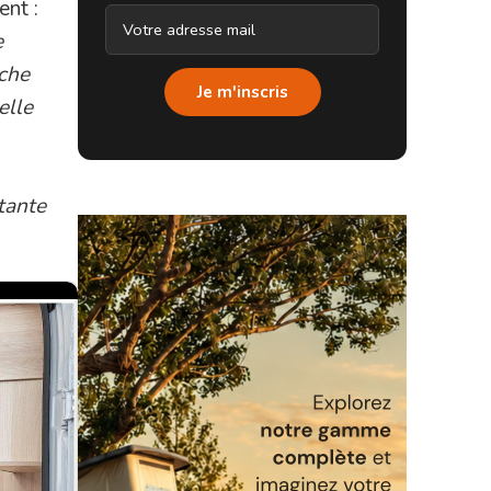
ent :
e
uche
Je m'inscris
elle
tante