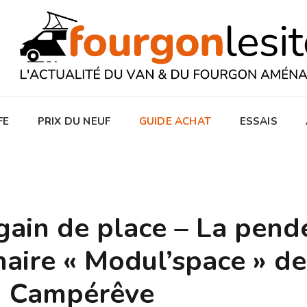
FE
PRIX DU NEUF
GUIDE ACHAT
ESSAIS
gain de place – La pend
naire « Modul’space » de
Campérêve