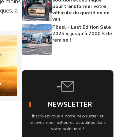
age moins
pour transformer votre
oques, à
véhicule du quotidien en
van
Pössl « Last Edition Sale
2025 », jusqu’à 7000 € de
remise !
NEWSLETTER
Inscrivez-vous à notre newsletter et
recevez nos meilleures actualités dans
votre boite mail !