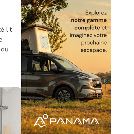
 lit
e
 du