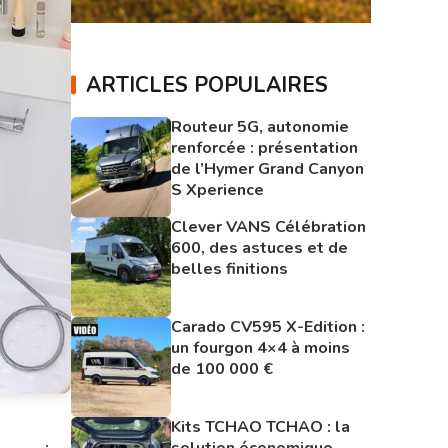
ARTICLES POPULAIRES
Routeur 5G, autonomie
renforcée : présentation
de l’Hymer Grand Canyon
S Xperience
Clever VANS Célébration
600, des astuces et de
belles finitions
Carado CV595 X-Edition :
un fourgon 4×4 à moins
de 100 000 €
Kits TCHAO TCHAO : la
solution économique