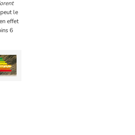
dorent
peut le
en effet
oins 6