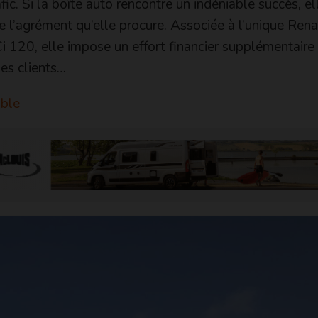
c. Si la boîte auto rencontre un indéniable succès, ell
e l’agrément qu’elle procure. Associée à l’unique Rena
Ci 120, elle impose un effort financier supplémentair
les clients…
able