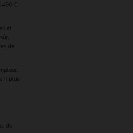
46490 €
es et
sûr,
ien de
mpleur.
ent plus
ste de