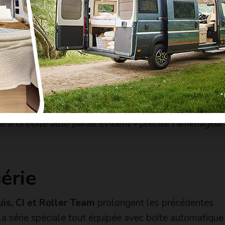
Presque partout présente en option, sauf su
i font l’impasse (!), la boîte auto devient même incon
nagés. C’est le cas sur le
Grand California
de Volks
ont-Vendôme Master Van XS et Master Van Duo
. «
Ce
onfort s’impose davantage sur le Van Duo, le plus l
 fait, tout dépend de la typologie du véhicule. Plus
 à la boîte auto paraît évident
» précise l’aménageur
érie
is, CI et Roller Team
prolongent les précédentes
 la série spéciale tout équipée avec boîte automatiqu