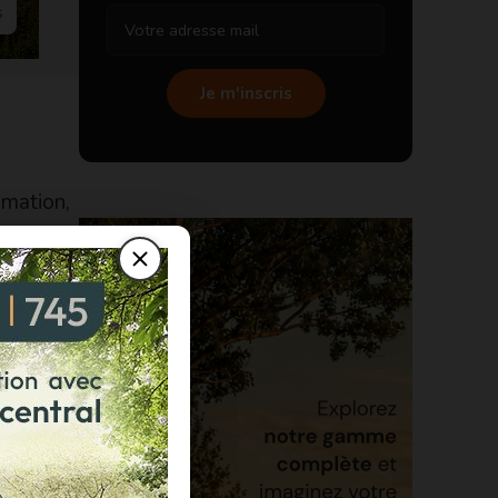
Je m'inscris
mmation,
 des