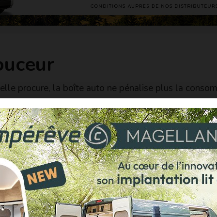
ouceur
’elle procure, la boîte auto ne pénalise plus la conso
fluidité des passages et une optimisation permanente
lle boite auto du Ford Transit 2T.