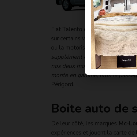
Fiat Talento et Citroën Jumper qu
sur certains vans et fourgons amé
ou la motorisation 150 ch. des
F
supplément de puissance et de c
nos deux modèles sur Renault. En
monte en gamme, plus le passage
Périgord.
Boite auto de s
De leur côté, les marques
Mc-Lou
expériences et jouent la carte de