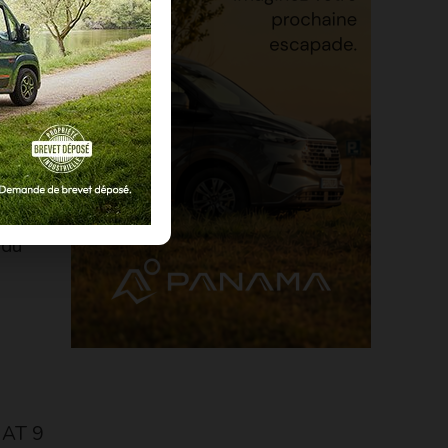
r les
tournable
wagen
ong de
 on
 du
e AT 9