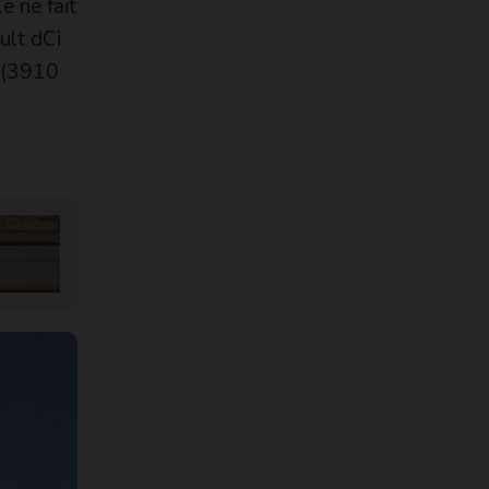
e ne fait
ult dCi
e (3910