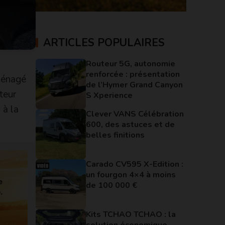
ARTICLES POPULAIRES
Routeur 5G, autonomie
renforcée : présentation
aménagé
de l’Hymer Grand Canyon
teur
S Xperience
 à la
Clever VANS Célébration
600, des astuces et de
belles finitions
Carado CV595 X-Edition :
un fourgon 4×4 à moins
de 100 000 €
Kits TCHAO TCHAO : la
solution économique