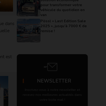
pour transformer votre
véhicule du quotidien en
van
Pössl « Last Edition Sale
que dans
2025 », jusqu’à 7000 € de
uelle
remise !
nt est
NEWSLETTER
Inscrivez-vous à notre newsletter et
recevez nos meilleures actualités dans
votre boite mail !