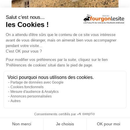
JOA by Pilote soigne les apparences et
notre budget
×