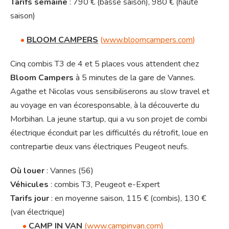
Tarifs semaine
: 790 € (basse saison), 980 € (haute
saison)
•
BLOOM CAMPERS
(
www.bloomcampers.com
)
Cinq combis T3 de 4 et 5 places vous attendent chez
Bloom Campers
à 5 minutes de la gare de Vannes.
Agathe et Nicolas vous sensibiliserons au slow travel et
au voyage en van écoresponsable, à la découverte du
Morbihan. La jeune startup, qui a vu son projet de combi
électrique éconduit par les difficultés du rétrofit, loue en
contrepartie deux vans électriques Peugeot neufs.
Où louer
: Vannes (56)
Véhicules
: combis T3, Peugeot e-Expert
Tarifs jour
: en moyenne saison, 115 € (combis), 130 €
(van électrique)
•
CAMP IN VAN
(
www.campinvan.com
)