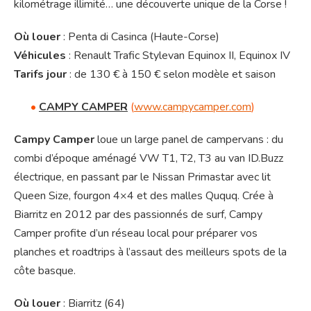
kilométrage illimité… une découverte unique de la Corse !
Où louer
: Penta di Casinca (Haute-Corse)
Véhicules
: Renault Trafic Stylevan Equinox II, Equinox IV
Tarifs jour
: de 130 € à 150 € selon modèle et saison
•
CAMPY CAMPER
(
www.campycamper.com
)
Campy Camper
loue un large panel de campervans : du
combi d’époque aménagé VW T1, T2, T3 au van ID.Buzz
électrique, en passant par le Nissan Primastar avec lit
Queen Size, fourgon 4×4 et des malles Ququq. Crée à
Biarritz en 2012 par des passionnés de surf, Campy
Camper profite d’un réseau local pour préparer vos
planches et roadtrips à l’assaut des meilleurs spots de la
côte basque.
Où louer
: Biarritz (64)