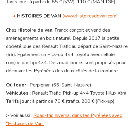
Tarifs jour : à partir de 85 € (VW), 110 € (MAN TGE)
•
HISTOIRES DE VAN
(
www.histoiresdevan.com
)
Chez
Histoire de van
, Franck conçoit et vend des
aménagements en bois naturel. Depuis 2017 la petite
société loue des Renault Trafic au départ de Saint-Nazaire
(66). Également un Pick-up 4×4 Toyota avec cellule
conçue par Tipi 4×4. Des road-books sont proposés pour
découvrir les Pyrénées des deux côtés de la frontière.
Où louer
: Perpignan (66, Saint-Nazaire)
Véhicules
: Renault Trafic, Pick-up 4×4 Toyota Hilux Xtra
Tarifs jour
: à partir de 70 € (trafic), 200 € (Pick-up)
> Voir aussi :
Road-trip hivernal dans les Pyrénées avec
“Histoires de Van”