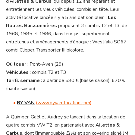
d’
Ailettes & Carbus
, qui depuis 12 ans réparent et
entretiennent les vieux véhicules, combis en tête. Leur
activité locative lancée il y a 5 ans bat son plein :
Les
Routes Buissonnières
proposent 3 combis T2 et T3, de
1968, 1985 et 1986, dans leur jus, superbement
entretenus et aménagements d’époque : Westfalia SO67,
combi Clipper, Transporter III bicolore.
Où louer
: Pont-Aven (29)
Véhicules
: combis T2 et T3
Tarifs semaine
: à partir de 590 € (basse saison), 670 €
(haute saison)
•
BY VAN
(
www.byvan-location.com
)
A Quimper, Gaël et Audrey se lancent dans la location de
quatre combis VW T2, en partenariat avec
Ailettes &
Carbus
, dont l’immanquable
Elvis
et son covering signé
JM