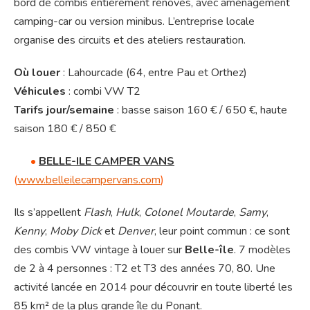
bord de combis entièrement rénovés, avec aménagement
camping-car ou version minibus. L’entreprise locale
organise des circuits et des ateliers restauration.
Où louer
: Lahourcade (64, entre Pau et Orthez)
Véhicules
: combi VW T2
Tarifs jour/semaine
: basse saison 160 € / 650 €, haute
saison 180 € / 850 €
•
BELLE-ILE CAMPER VANS
(
www.belleilecampervans.com
)
Ils s’appellent
Flash
,
Hulk
,
Colonel Moutarde
,
Samy
,
Kenny
,
Moby Dick
et
Denver
, leur point commun : ce sont
des combis VW vintage à louer sur
Belle-île
. 7 modèles
de 2 à 4 personnes : T2 et T3 des années 70, 80. Une
activité lancée en 2014 pour découvrir en toute liberté les
85 km² de la plus grande île du Ponant.