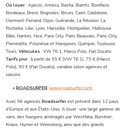
Où louer
: Ajaccio, Annecy, Bastia, Biarritz, Bonifacio,
Bordeaux, Brest, Brignoles, Brives, Caen, Calédonie,
Clermont-Ferrand, Dijon, Guérande, La Réunion, La
Rochelle, Lille, Lyon, Marseille, Montpellier, Mulhouse
Bâle, Nantes, Nice, Paris Orly, Paris Beauvais, Paris-Orly,
Pierrelatte, Polynésie et Marquises, Quimper, Toulouse,
Tours,
Véhicules
: VW T6.1, Marco Polo, Fiat Ducato
Tarifs jour
: à partir de 55 € (VW T6.1), 75 € (Marco
Polo), 90 € (Fiat Ducato), variable selon agences et
saisons
•
ROADSURFER
(
www.roadsurfer.com
)
Avec 56 agences
Roadsurfer
est présent dans 12 pays
d’Europe et aux États-Unis. A louer : une large gamme de
vans, des fourgons aménagés par Westfalia, Bürstner,
Knaus, Hymer et Weinsberg, ainsi que des grands