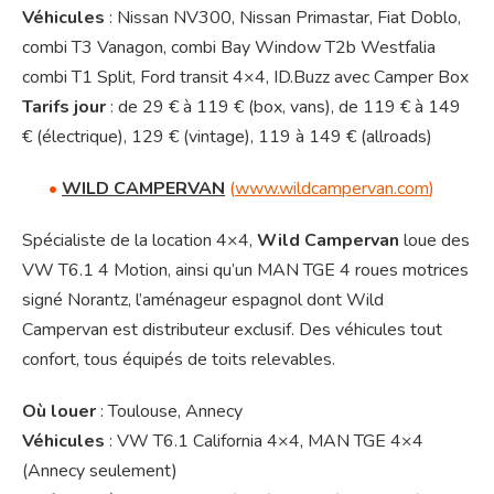
Véhicules
: Nissan NV300, Nissan Primastar, Fiat Doblo,
combi T3 Vanagon, combi Bay Window T2b Westfalia
combi T1 Split, Ford transit 4×4, ID.Buzz avec Camper Box
Tarifs jour
: de 29 € à 119 € (box, vans), de 119 € à 149
€ (électrique), 129 € (vintage), 119 à 149 € (allroads)
•
WILD CAMPERVAN
(
www.wildcampervan.com
)
Spécialiste de la location 4×4,
Wild Campervan
loue des
VW T6.1 4 Motion, ainsi qu’un MAN TGE 4 roues motrices
signé Norantz, l’aménageur espagnol dont Wild
Campervan est distributeur exclusif. Des véhicules tout
confort, tous équipés de toits relevables.
Où louer
: Toulouse, Annecy
Véhicules
: VW T6.1 California 4×4, MAN TGE 4×4
(Annecy seulement)