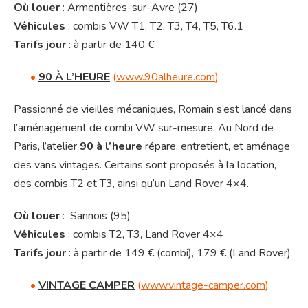
Où louer
: Armentières-sur-Avre (27)
Véhicules
: combis VW T1, T2, T3, T4, T5, T6.1
Tarifs jour
: à partir de 140 €
•
90 À L’HEURE
(
www.90alheure.com
)
Passionné de vieilles mécaniques, Romain s’est lancé dans
l’aménagement de combi VW sur-mesure. Au Nord de
Paris, l’atelier
90 à l’heure
répare, entretient, et aménage
des vans vintages. Certains sont proposés à la location,
des combis T2 et T3, ainsi qu’un Land Rover 4×4.
Où louer
: Sannois (95)
Véhicules
: combis T2, T3, Land Rover 4×4
Tarifs jour
: à partir de 149 € (combi), 179 € (Land Rover)
•
VINTAGE CAMPER
(
www.vintage-camper.com
)