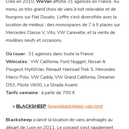
Créé en 2010,
WeVan
affiche 31 agences en France.
Au
menu, un très grand choix de vans à toit relevable et de
fourgons sur Fiat Ducato. L’offre s’est diversifiée avec la
location de minibus : des monospaces de 7 à 9 places sur
Mercedes Classe V, Vito, VW Caravelle, et la vente de
modèles neufs et occasions.
Où louer
: 31 agences dans toute la France
Véhicules
: VW California, Ford Nugget, Nissan &
Peugeot MyKitVan, Renault Hanroad Trek 5, Mercedes
Marco Polo, VW Caddy, VW Grand California, Dreamer
D53, Pilote V600, La Strada Avanti
Tarifs semaine
: à partir de 700 €
•
BLACKSHEEP
(
www.blacksheep-van.com
)
Blacksheep
a lancé la location de vans aménagés au
départ de Lyon en 2011. Le concept s’est rapidement