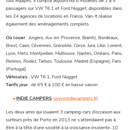
tout équipés. Il compte aujourd’hui 8 modèles de 2 à 5
passagers sur VW T6.1 et Ford Nugget, disponibles dans
les 24 agences de locations en France. Van-It réalise
également des aménagements complets.
Où louer
: Angers, Aix-en-Provence, Biarritz, Bordeaux,
Brest, Caen, Cévennes, Grenoble, Corse, Jura, Lille, Lorient,
Lyon, Metz, Montpellier, Mulhouse, Nantes, Orléans, Paris,
Rennes, Rodez, Tarbes, Toulouse. Madrid (Espagne), Faro
(Portugal).
Véhicules
: VW T6.1, Ford Nugget
Tarifs jour
: de 65 € à 100 € en basse saison
•
INDIE CAMPERS
(
www.indiecampers.fr
)
Les deux amis qui louaient 3 camping-cars d’occasion aux
surfeurs près de Porto en 2013 ne s’attendaient pas à
être à la tête d’une société à la croissance insolente. 10