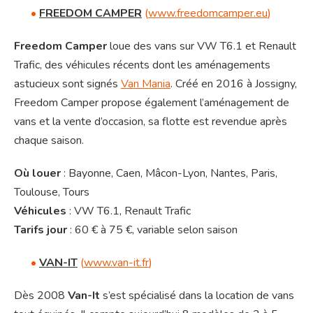
•
FREEDOM CAMPER
(
www.freedomcamper.eu
)
Freedom Camper
loue des vans sur VW T6.1 et Renault
Trafic, des véhicules récents dont les aménagements
astucieux sont signés
Van Mania
. Créé en 2016 à Jossigny,
Freedom Camper propose également l’aménagement de
vans et la vente d’occasion, sa flotte est revendue après
chaque saison.
Où louer
:
Bayonne, Caen, Mâcon-Lyon, Nantes, Paris,
Toulouse, Tours
Véhicules
: VW T6.1, Renault Trafic
Tarifs jour
: 60 € à 75 €, variable selon saison
•
VAN-IT
(
www.van-it.fr
)
Dès 2008
Van-It
s’est spécialisé dans la location de vans