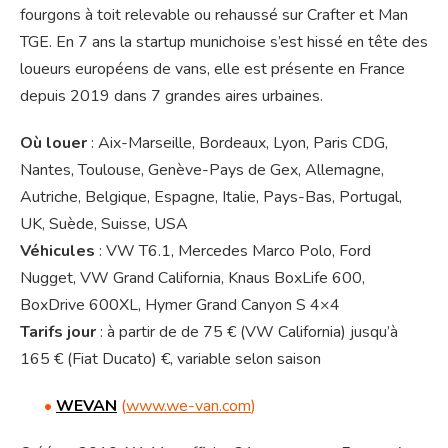
fourgons à toit relevable ou rehaussé sur Crafter et Man
TGE. En 7 ans la startup munichoise s’est hissé en tête des
loueurs européens de vans, elle est présente en France
depuis 2019 dans 7 grandes aires urbaines.
Où
louer
: Aix-Marseille, Bordeaux, Lyon, Paris CDG,
Nantes, Toulouse, Genève-Pays de Gex, Allemagne,
Autriche, Belgique, Espagne, Italie, Pays-Bas, Portugal,
UK, Suède, Suisse, USA
Véhicules
: VW T6.1, Mercedes Marco Polo, Ford
Nugget, VW Grand California, Knaus BoxLife 600,
BoxDrive 600XL, Hymer Grand Canyon S 4×4
Tarifs jour
: à partir de de 75 € (VW California) jusqu’à
165 € (Fiat Ducato) €, variable selon saison
•
WEVAN
(
www.we-van.com
)