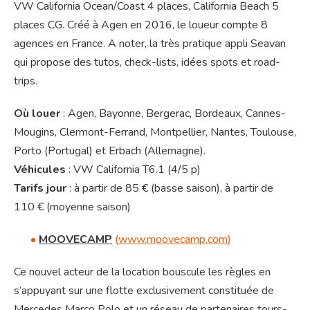
VW California Ocean/Coast 4 places, California Beach 5
places CG. Créé à Agen en 2016, le loueur compte 8
agences en France. A noter, la très pratique appli Seavan
qui propose des tutos, check-lists, idées spots et road-
trips.
Où louer
: Agen, Bayonne, Bergerac, Bordeaux, Cannes-
Mougins, Clermont-Ferrand, Montpellier, Nantes, Toulouse,
Porto (Portugal) et Erbach (Allemagne).
Véhicules
: VW California T6.1 (4/5 p)
Tarifs jour
: à partir de 85 € (basse saison), à partir de
110 € (moyenne saison)
•
MOOVECAMP
(
www.moovecamp.com
)
Ce nouvel acteur de la location bouscule les règles en
s’appuyant sur une flotte exclusivement constituée de
Mercedes Marco Polo et un réseau de partenaires tours-