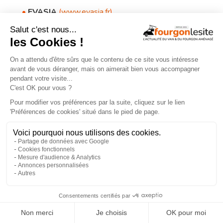
•
EVASIA
(
www.evasia.fr
)
Evasia
est un service de location proposé depuis 2009
par
Libertium Est
(ex-CLC Loisirs), réseau professionnel de
15 concessions de camping-cars dans le Nord-Est de la
France. Evasia dispose d’un large panel de véhicules de
loisirs, camping-cars, vans à toit relevables, fourgons
aménagés de marques généralistes.
Où louer
: grand quart Nord-Est (Beauvais, Belfort,
Besançon, Chalon-sur-Saône, Epinal, Marne-la-vallée,
Metz Nord & Sud, Reims, Saint-Dizier, Strasbourg, Troyes,
Vesoul), Chartres, Orléans, Tours, Vannes
Véhicules
: vans Westfalia Kepler 5, Panama, Bürstner
×
Copa; fourgons Font Vendôme Master Van, Terra Van,
Bavaria K540, Challenger V114, Chausson V594, Hymer
Free 600…