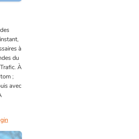
 des
instant,
ssaires à
ndes du
Trafic. À
stom ;
puis avec
À
igin