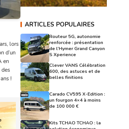
ARTICLES POPULAIRES
Routeur 5G, autonomie
renforcée : présentation
rs, lors
de l’Hymer Grand Canyon
on d’un
S Xperience
À en
Clever VANS Célébration
e des
600, des astuces et de
belles finitions
ans !
Carado CV595 X-Edition :
un fourgon 4×4 à moins
de 100 000 €
Kits TCHAO TCHAO : la
solution économique