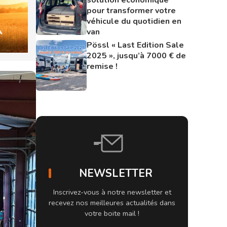
pour transformer votre
véhicule du quotidien en
van
Pössl « Last Edition Sale
2025 », jusqu’à 7000 € de
remise !
NEWSLETTER
Inscrivez-vous à notre newsletter et
recevez nos meilleures actualités dans
votre boite mail !