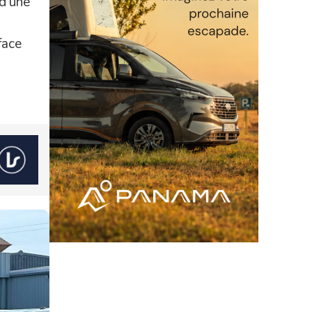
d’une
face