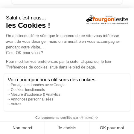
TROUVEZ
UN AMÉNAGEUR
PRÈS DE CHEZ VOUS !
260
professionnels de l'aménagement de vans
et de fourgons référencés partout en France !
Explorer la carte
Recherche
Aménageurs
géolocalisée
vérifiés
×
Recherche
260
par services
aménageurs