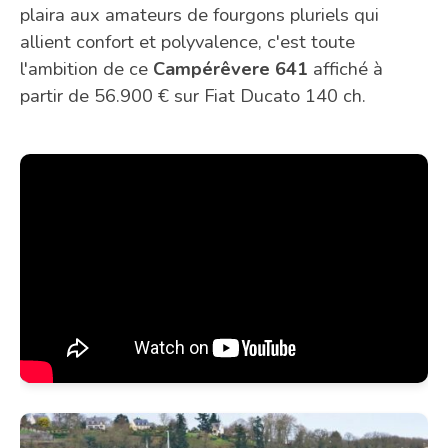
plaira aux amateurs de fourgons pluriels qui
allient confort et polyvalence, c'est toute
l'ambition de ce
Campérêvere 641
affiché à
partir de 56.900 € sur Fiat Ducato 140 ch.