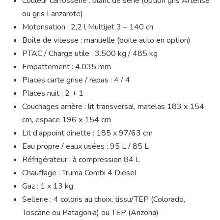
Couleur carrosserie : blanc de série (option gris Artense
ou gris Lanzarote)
Motorisation : 2,2 l Multijet 3 – 140 ch
Boite de vitesse : manuelle (boite auto en option)
PTAC / Charge utile : 3.500 kg / 485 kg
Empattement : 4.035 mm
Places carte grise / repas : 4 / 4
Places nuit : 2 + 1
Couchages arrière : lit transversal, matelas 183 x 154
cm, espace 196 x 154 cm
Lit d’appoint dinette : 185 x 97/63 cm
Eau propre / eaux usées : 95 L / 85 L
Réfrigérateur : à compression 84 L
Chauffage : Truma Combi 4 Diesel
Gaz : 1 x 13 kg
Sellerie : 4 coloris au choix, tissu/TEP (Colorado,
Toscane ou Patagonia) ou TEP (Arizona)