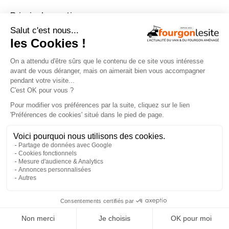
Principales options
:
Motorisation 160 ch (1.950 €)
Boite auto 9 rapports (3.200 €)
Peintures carrosserie Gris Artense ou Gris Lanzarote
(1.000 €)
Frein de stationnement électrique (450 €)
Radar de recul (350 €)
Toit panoramique Skyview (1.250 €)
Truma Combi 6 EH Diesel (730 €)
Plancher chauffant cellule (450 €)
×
Réservoir d’eau chauffé (300 €)
Four 20 L avec grill (700 €)
2ème batterie cellule AGM 92 Ah (200 €)