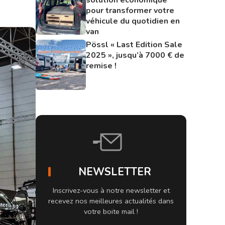
pour transformer votre
véhicule du quotidien en
van
Pössl « Last Edition Sale
2025 », jusqu’à 7000 € de
remise !
NEWSLETTER
Inscrivez-vous à notre newsletter et
recevez nos meilleures actualités dans
votre boite mail !