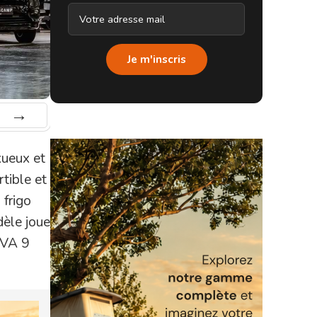
Je m'inscris
Suiv.
xueux et
tible et
 frigo
dèle joue
BVA 9