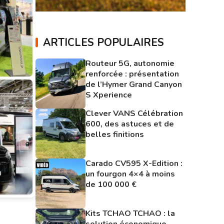
ARTICLES POPULAIRES
Routeur 5G, autonomie
renforcée : présentation
de l’Hymer Grand Canyon
S Xperience
Clever VANS Célébration
600, des astuces et de
belles finitions
Carado CV595 X-Edition :
un fourgon 4×4 à moins
de 100 000 €
Kits TCHAO TCHAO : la
solution économique