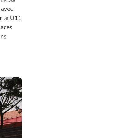
 avec
ur le U11
laces
ans