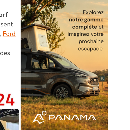
orf
osent
,
Ford
 des