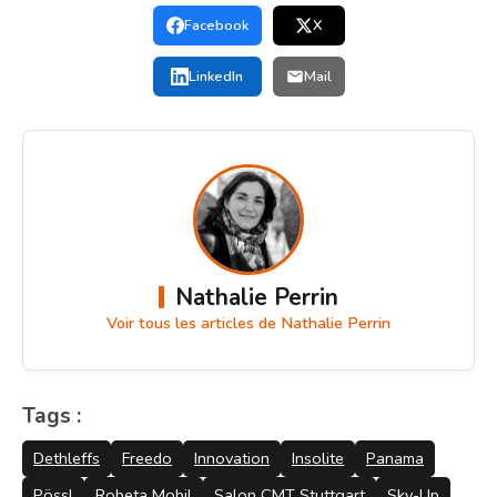
Facebook
X
LinkedIn
Mail
Nathalie Perrin
Voir tous les articles de Nathalie Perrin
Tags :
Dethleffs
Freedo
Innovation
Insolite
Panama
Pössl
Robeta Mobil
Salon CMT Stuttgart
Sky-Up