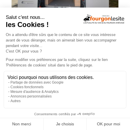
Pössl inaugure deux modèles à lit sur
soute réglable en hauteur
×