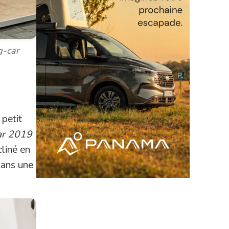
g-car
 petit
ar 2019
cliné en
dans une