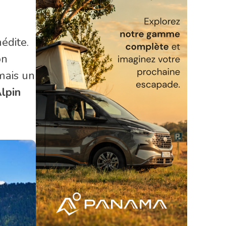
édite.
on
mais un
lpin