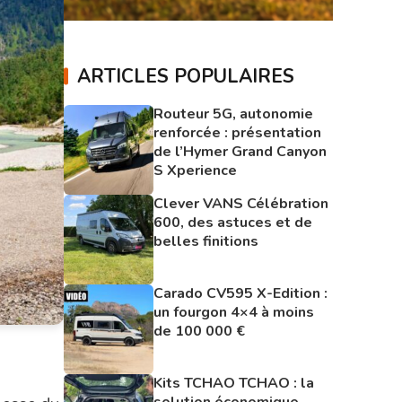
ARTICLES POPULAIRES
Routeur 5G, autonomie
renforcée : présentation
de l’Hymer Grand Canyon
S Xperience
Clever VANS Célébration
600, des astuces et de
belles finitions
Carado CV595 X-Edition :
un fourgon 4×4 à moins
de 100 000 €
Kits TCHAO TCHAO : la
solution économique