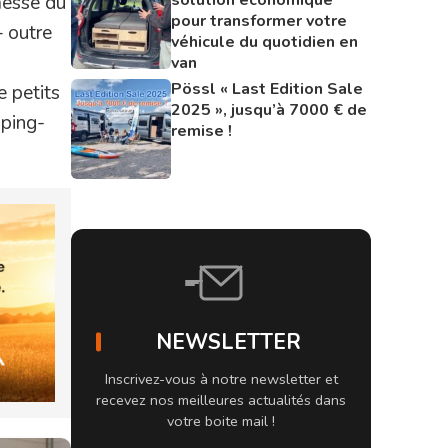
messe du
pour transformer votre
– outre
véhicule du quotidien en
van
Pössl « Last Edition Sale
e petits
2025 », jusqu’à 7000 € de
mping-
remise !
NEWSLETTER
Inscrivez-vous à notre newsletter et
recevez nos meilleures actualités dans
votre boite mail !