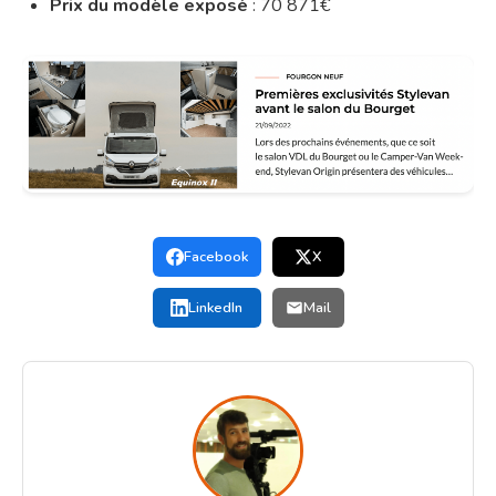
Prix du modèle exposé
: 70 871€
Facebook
X
LinkedIn
Mail