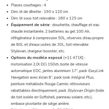
Places couchages : 4
Dim. lit de dînette : 190 x 120 cm
Dim. lit sous toit relevable : 180 x 125 cm
Équipement de série
: douchette, chauffage et eau
chaude instantanée, 2 batteries au gel 100 Ah,
réfrigérateur à compression 50L, réserves d’eau propre
de 80L et d’eaux usées de 30L, toit relevable
Stylevan, chargeur-booster, etc.
Options du modèle exposé
(+11 471€) :
motorisation 2,0l DCi 150ch, boite de vitesse
automatique EDC, jantes aluminium 17’’, pack
EasyLink
Navigation avec écran 8’’, pack look
Intégral Plus
,
peinture métallisée Rouge Carmin, rétroviseurs
rabattables électriquement, pack
Stylevan Origin
(toile
de toit isolée en Softshell, panneau solaire, etc.),
embase pivotante de siège arrière.