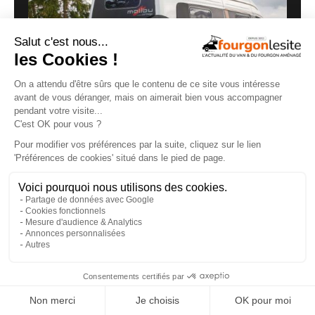
Malibu Genius : un fourgon Mercedes qui ne
ressemble à aucun autre
27/07/2026
×