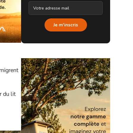
Je m'inscris
 migrent
 du lit