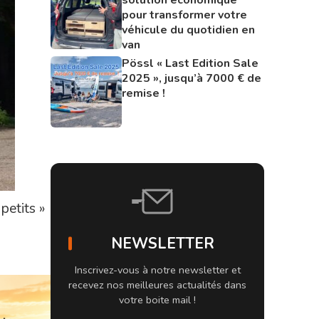
pour transformer votre
véhicule du quotidien en
van
Pössl « Last Edition Sale
2025 », jusqu’à 7000 € de
remise !
petits »
NEWSLETTER
Inscrivez-vous à notre newsletter et
recevez nos meilleures actualités dans
votre boite mail !