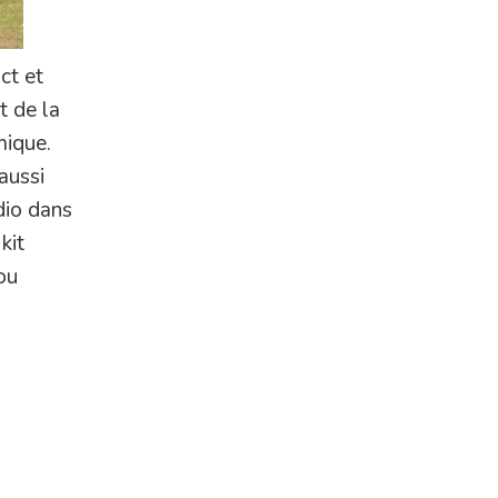
ct et
t de la
mique.
aussi
dio dans
kit
 ou