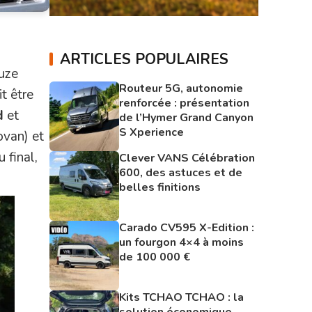
ARTICLES POPULAIRES
ouze
Routeur 5G, autonomie
t être
renforcée : présentation
d
et
de l’Hymer Grand Canyon
S Xperience
ovan) et
 final,
Clever VANS Célébration
600, des astuces et de
belles finitions
Carado CV595 X-Edition :
un fourgon 4×4 à moins
de 100 000 €
Kits TCHAO TCHAO : la
solution économique