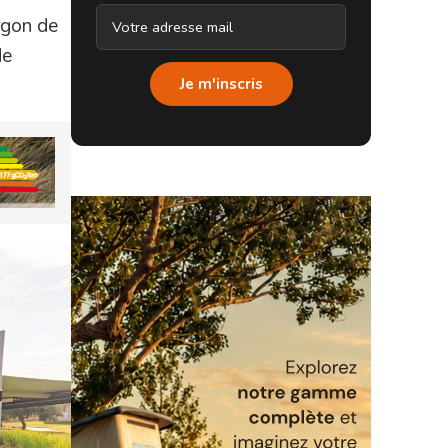
rgon de
de
Je m'inscris