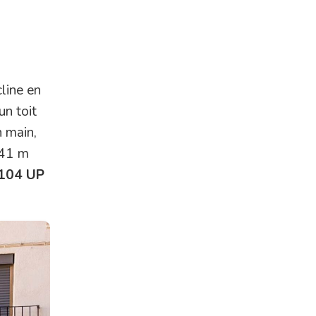
line en
un toit
n main,
,41 m
104 UP