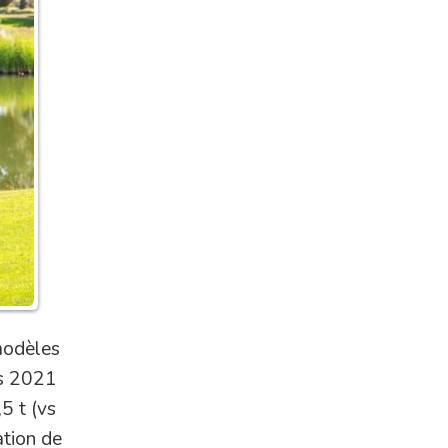
modèles
ns 2021
5 t (vs
ation de