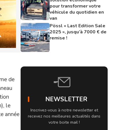
pour transformer votre
véhicule du quotidien en
van
Pössl « Last Edition Sale
2025 », jusqu’à 7000 € de
remise !
amme de
anneau
tion
NEWSLETTER
), le
Inscrivez-vous à notre newsletter et
te année
recevez nos meilleures actualités dans
votre boite mail !