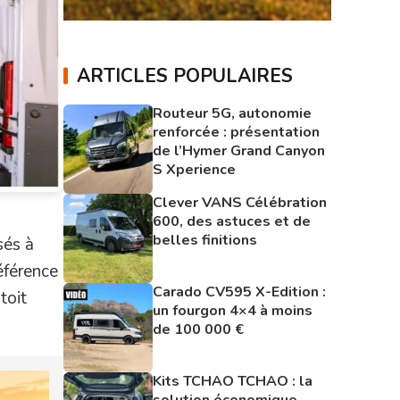
ARTICLES POPULAIRES
Routeur 5G, autonomie
renforcée : présentation
de l’Hymer Grand Canyon
S Xperience
Clever VANS Célébration
600, des astuces et de
belles finitions
sés à
éférence
Carado CV595 X-Edition :
toit
un fourgon 4×4 à moins
de 100 000 €
Kits TCHAO TCHAO : la
solution économique