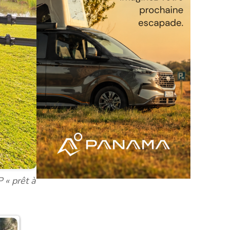
 « prêt à