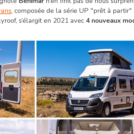
agnole
Benimar
n’en finit pas de nous surpren
vans
, composée de la série UP "prêt à partir"
roof, s’élargit en 2021 avec
4 nouveaux mo