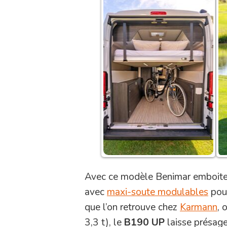
Avec ce modèle Benimar emboite l
avec
maxi-soute modulables
pour
que l’on retrouve chez
Karmann
, 
3,3 t), le
B190 UP
laisse présage