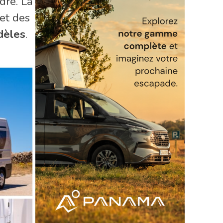
dre. La
 et des
dèles
.