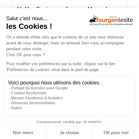
Malibu Genius : un fourgon Mercedes
qui ne ressemble à aucun autre
×
JOA by Pilote soigne les apparences et
notre budget