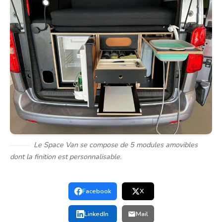
Le Space Van se compose de 5 modules amovibles
dont la finition est personnalisable.
Facebook
X
LinkedIn
Mail