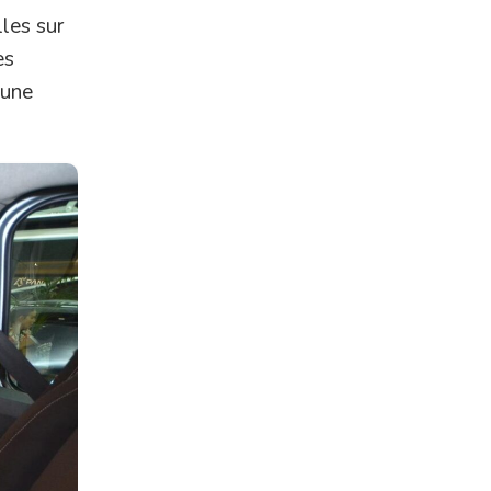
les sur
es
 une