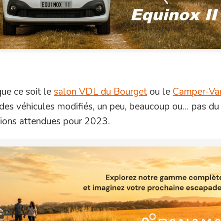
ue ce soit le
salon VDL du Bourget
ou le
Camper-Va
des véhicules modifiés, un peu, beaucoup ou… pas du 
ations attendues pour 2023.