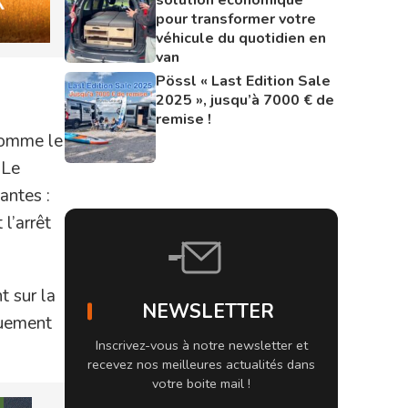
pour transformer votre
véhicule du quotidien en
van
Pössl « Last Edition Sale
2025 », jusqu’à 7000 € de
remise !
comme le
 Le
antes :
l’arrêt
t sur la
NEWSLETTER
quement
Inscrivez-vous à notre newsletter et
recevez nos meilleures actualités dans
votre boite mail !