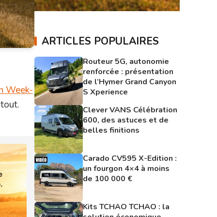
ARTICLES POPULAIRES
Routeur 5G, autonomie
renforcée : présentation
de l’Hymer Grand Canyon
n Week-
S Xperience
tout.
Clever VANS Célébration
600, des astuces et de
belles finitions
Carado CV595 X-Edition :
un fourgon 4×4 à moins
de 100 000 €
Kits TCHAO TCHAO : la
solution économique