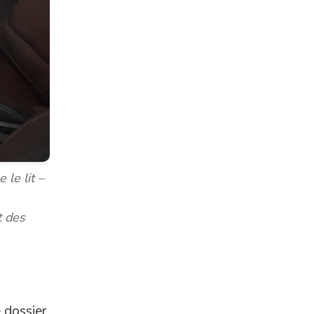
le lit –
t des
 dossier