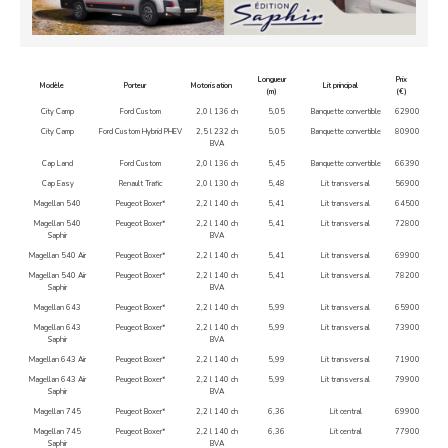
Longueur
Prix
Modèle
Porteur
Motorisation
Lit principal
(m)
(€)
City Camp
Ford Custom
2,0 l 136 ch
5,05
Banquette convertible
62900
City Camp
Ford Custom Hybrid PHEV
2,5 l 232 ch
5,05
Banquette convertible
80900
BVA
Cap Land
Ford Custom
2,0 l 136 ch
5,45
Banquette convertible
66390
Cap Easy
Renault Trafic
2,0 l 130 ch
5,48
Lit transversal
56900
Magellan 540
Peugeot Boxer*
2,2 l 140 ch
5,41
Lit transversal
64500
Magellan 540
Peugeot Boxer*
2,2 l 140 ch
5,41
Lit transversal
72800
Saphir
BVA
Magellan 540 Air
Peugeot Boxer*
2,2 l 140 ch
5,41
Lit transversal
69900
Magellan 540 Air
Peugeot Boxer*
2,2 l 140 ch
5,41
Lit transversal
78200
Saphir
BVA
Magellan 643
Peugeot Boxer*
2,2 l 140 ch
5,99
Lit transversal
65900
Magellan 643
Peugeot Boxer*
2,2 l 140 ch
5,99
Lit transversal
73900
Saphir
BVA
Magellan 643 Air
Peugeot Boxer*
2,2 l 140 ch
5,99
Lit transversal
71900
Magellan 643 Air
Peugeot Boxer*
2,2 l 140 ch
5,99
Lit transversal
79900
Saphir
BVA
Magellan 745
Peugeot Boxer*
2,2 l 140 ch
6,36
Lit central
69900
Magellan 745
Peugeot Boxer*
2,2 l 140 ch
6,36
Lit central
77900
Saphir
BVA