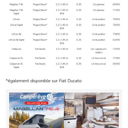
Magellan 746
Peugeot Boxer*
2,2 l 140 ch
6,36
Lits jumeaux
68900
Magellan 746
Peugeot Boxer*
2,2 l 140 ch
6,36
Lits jumeaux
77200
Saphir
BVA
Liftvan
Peugeot Boxer*
2,2 l 140 ch
6,36
Lit de pavillon
70900
Liftvan Saphir
Peugeot Boxer*
2,2 l 140 ch
6,36
Lit de pavillon
78900
BVA
Liftvan Air
Peugeot Boxer*
2,2 l 140 ch
6,36
Lit de pavillon
75900
Liftvan Air Saphir
Peugeot Boxer*
2,2 l 140 ch
6,36
Lit de pavillon
82900
BVA
Familyvan
Fiat Ducato
2,2 l 140 ch
5,99
Lits superposés
71600
simples
Campervan XL
Fiat Ducato
2,2 l 140 ch
6,36
Lit transversal
72500
Campervan XL
Fiat Ducato
2,2 l 140 ch
6,36
Lit transversal
80900
Saphir
BVA
*également disponible sur Fiat Ducato