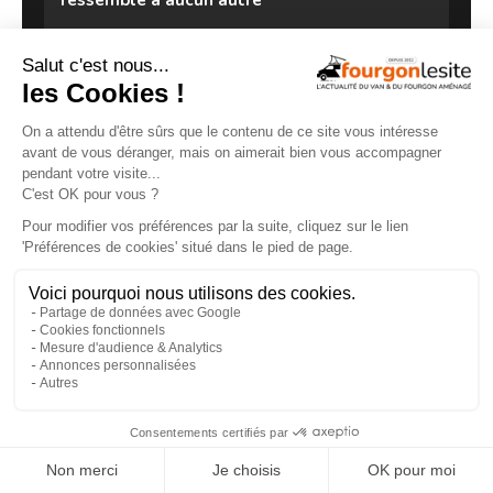
ressemble à aucun autre
27/07/2026
Clever VANS Célébration 600, des astuces et
×
de belles finitions
18/07/2026