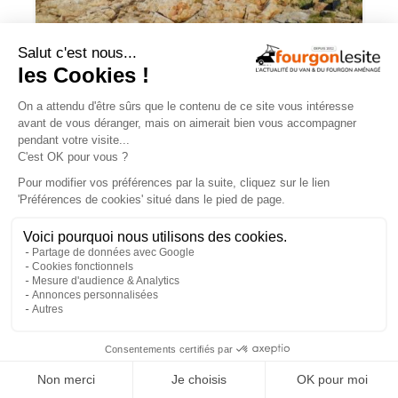
Campérêve Magellan 746 : la conquête
de l’espace
TROUVEZ
UN AMÉNAGEUR
PRÈS DE CHEZ VOUS !
260
professionnels de l'aménagement de vans
et de fourgons référencés partout en France !
Explorer la carte
×
Recherche
Aménageurs