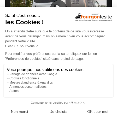
Malibu Genius : un fourgon Mercedes qui ne
ressemble à aucun autre
27/07/2026
×