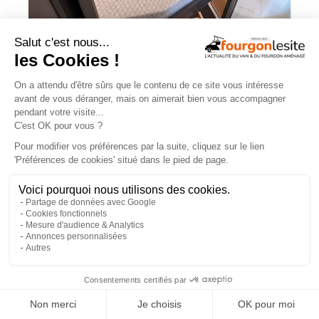
Malibu relax – une flexibilité totale pour
la nouvelle disposition 640 LE XR
×
Routeur 5G, autonomie renforcée :
présentation de l’Hymer Grand Canyon