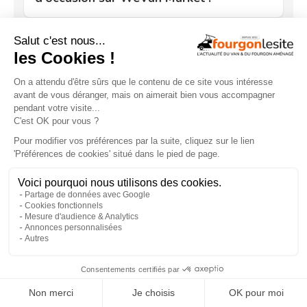
ACTUALITÉS
×
Oley Workshop « Vanity » – Un
aménagement familial sur Volkswagen